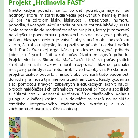
Projekt „Hrdinovia FAST“
Niekto kedysi povedal, že to, čo deti potrebujú najviac , sú
hodnoty, ktoré im starší ľudia vedia poskytnúť v nemalej miere.
Sú pre ne zdrojom lásky, láskavosti , trpezlivosti, humoru,
pohodlia, životných lekcií a vedia pripraviť chutné lahôdky. Naša
škola sa zapojila do medzinárodného projektu, ktorý je zameraný
na zlepšenie povedomia o príznakoch cievnej mozgovej príhody,
pričom hlavným cieľom je zaistiť, aby starkí mohli pokračovať
v tom, čo robia najlepšie, teda pozitívne pôsobiť na život našich
detí. Podľa Svetovej organizácie pre cievne mozgové príhody
jeden zo štyroch ľudí utrpí počas života mozgovú príhodu.
Projekt viedla p. Simoneta Mašlaňová, ktorá sa počas piatich
stretnutí snažila žiakov naučiť rozpoznať hlavné príznaky
mozgovej príhody a čo treba urobiť , keď sa objavia. Po skončení
projektu žiakov poverila „misiou“, aby preniesli tieto vedomosti
do rodiny, a môžu tým niekomu zachrániť život. Každý týždeň sa
žiaci pomocou hravých, zábavných a edukačných aktivít naučili
o troch najdôležitejších príznakoch mozgovej príhody a spojili ich
s číslami
112
- jednotné európske číslo tiesňového volania
(Funguje v každej krajine EÚ a dovoláte sa cezeň na najbližšie
stredisko integrovaného záchranného systému.) a
155
-
Záchranná zdravotná služba (sanitka).