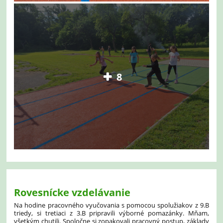
8
Rovesnícke vzdelávanie
Na hodine pracovného vyučovania s pomocou spolužiakov z 9.B
triedy, si tretiaci z 3.B pripravili výborné pomazánky. Mňam,
všetkým chutili. Spoločne si zopakovali pracovný postup, základy