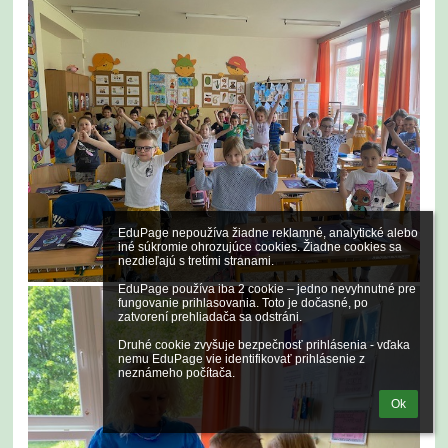
EduPage nepoužíva žiadne reklamné, analytické alebo 
iné súkromie ohrozujúce cookies. Žiadne cookies sa 
nezdieľajú s tretími stranami.

EduPage používa iba 2 cookie – jedno nevyhnutné pre 
fungovanie prihlasovania. Toto je dočasné, po 
zatvorení prehliadača sa odstráni.

Druhé cookie zvyšuje bezpečnosť prihlásenia - vďaka 
nemu EduPage vie identifikovať prihlásenie z 
neznámeho počítača.
Ok