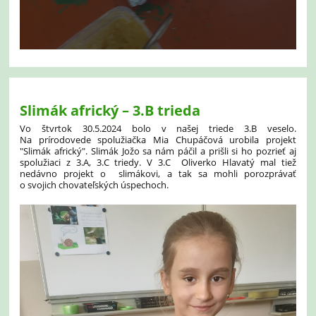
Slimák africký – 3.B trieda
Vo štvrtok 30.5.2024 bolo v našej triede 3.B veselo.
Na prírodovede spolužiačka Mia Chupáčová urobila projekt
"Slimák africký". Slimák Jožo sa nám páčil a prišli si ho pozrieť aj
spolužiaci z 3.A, 3.C triedy. V 3.C Oliverko Hlavatý mal tiež
nedávno projekt o slimákovi, a tak sa mohli porozprávať
o svojich chovateľských úspechoch.