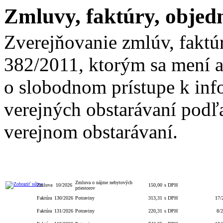
Zmluvy, faktúry, objed
Zverejňovanie zmlúv, faktú
382/2011, ktorým sa mení a
o slobodnom prístupe k inf
verejných obstarávaní podľa
verejnom obstarávaní.
Celková
S/bez
Číslo
Čí
Typ
Číslo
Popis
hodnota
DPH
obj./zmluvy
zm
Zmluva o nájme nebytových
Zmluva
10/2026
150,00
s DPH
priestorov
Faktúra
130/2026
Potraviny
313,31
s DPH
17/
Faktúra
131/2026
Potraviny
220,31
s DPH
8/