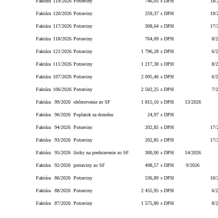
Faktúra
119/2026
Potraviny
746,05
s DPH
18/
Faktúra
120/2026
Potraviny
259,37
s DPH
19/
Faktúra
117/2026
Potraviny
308,64
s DPH
17/
Faktúra
118/2026
Potraviny
764,09
s DPH
8/
Faktúra
121/2026
Potraviny
1 796,28
s DPH
6/
Faktúra
111/2026
Potraviny
1 217,38
s DPH
8/
Faktúra
107/2026
Potraviny
2 095,46
s DPH
6/
Faktúra
106/2026
Potraviny
2 502,25
s DPH
7/
Faktúra
99/2026
občerstvenie zo SF
1 815,10
s DPH
13/2026
Faktúra
96/2026
Poplatok za doménu
24,97
s DPH
Faktúra
94/2026
Potraviny
202,85
s DPH
17/
Faktúra
93/2026
Potraviny
202,85
s DPH
17/
Faktúra
95/2026
lístky na predstavenie zo SF
300,00
s DPH
14/2026
Faktúra
92/2026
potraviny zo SF
498,57
s DPH
9/2026
Faktúra
86/2026
Potraviny
536,89
s DPH
10/
Faktúra
88/2026
Potraviny
2 455,95
s DPH
6/
Faktúra
87/2026
Potraviny
1 575,80
s DPH
8/