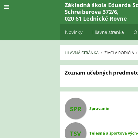
Základná škola Eduarda Sc
Schreiberova 372/6,
020 61 Lednické Rovne
Novinky
Hlavná stránka
O
HLAVNÁ STRÁNKA
/
ŽIACI A RODIČIA
/
Predmety
Zoznam učebných predmet
SPR
Správanie
TSV
Telesná a športová vých