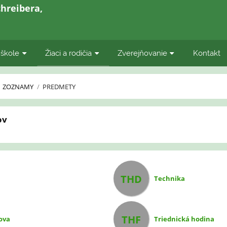
hreibera,
 škole
Žiaci a rodičia
Zverejňovanie
Kontakt
ZOZNAMY
/
PREDMETY
ov
THD
Technika
THF
ova
Triednická hodina