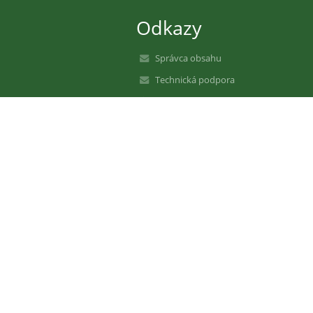
Odkazy
Správca obsahu
Technická podpora
Vyhlásenie o prístupnosti
Právne informácie
Zásady ochrany osobných údajov
Údaje o prevádzkovateľovi
Mapa stránok
O nás
Kontakt
Novinky