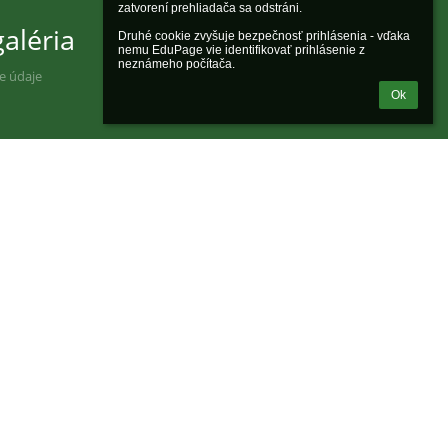
zatvorení prehliadača sa odstráni.

aléria
Druhé cookie zvyšuje bezpečnosť prihlásenia - vďaka 
nemu EduPage vie identifikovať prihlásenie z 
neznámeho počítača.
ne údaje
Ok