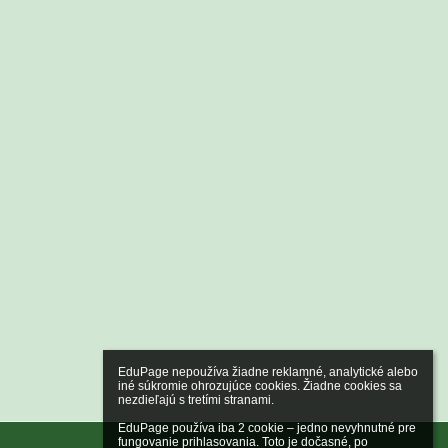
EduPage nepoužíva žiadne reklamné, analytické alebo 
iné súkromie ohrozujúce cookies. Žiadne cookies sa 
nezdieľajú s tretími stranami.

EduPage používa iba 2 cookie – jedno nevyhnutné pre 
fungovanie prihlasovania. Toto je dočasné, po 