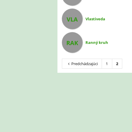
VLA
Vlastiveda
RAK
Ranný kruh
Predchádzajúci
1
2