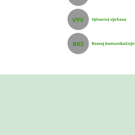
VYV
Výtvarná výchova
RKS
Rozvoj komunikačnýc