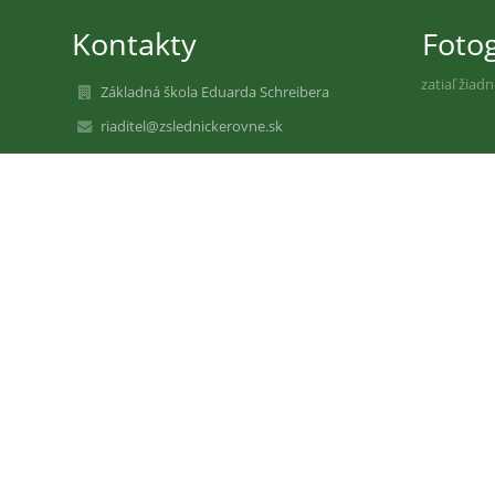
Kontakty
Fotog
zatiaľ žiad
Základná škola Eduarda Schreibera
riaditel@zslednickerovne.sk
+421 424 693 547 sekretariát
+421 911 504 411 riaditeľka školy
+421 424 711 381 zástupkyňa pre 1. stupeň
+421 424 693 576 vedúca školskej jedálne
+421 910 304 455 ekonómka
Schreiberova 372/6
020 61 Lednické Rovne
Slovakia
31202462
2021354159