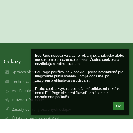
EduPage nepoužíva žiadne reklamné, analytické alebo 
Odkazy
iné súkromie ohrozujúce cookies. Žiadne cookies sa 
nezdieľajú s tretími stranami.

Správca obsahu
EduPage používa iba 2 cookie – jedno nevyhnutné pre 
fungovanie prihlasovania. Toto je dočasné, po 
zatvorení prehliadača sa odstráni.

Technická podpora
Druhé cookie zvyšuje bezpečnosť prihlásenia - vďaka 
Vyhlásenie o prístupnosti
nemu EduPage vie identifikovať prihlásenie z 
neznámeho počítača.
Právne informácie
Ok
Zásady ochrany osobných údajov
Údaje o prevádzkovateľovi
Mapa stránok