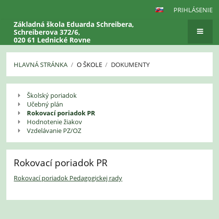
PRIHLÁSENIE
Základná škola Eduarda Schreibera,
Schreiberova 372/6,
020 61 Lednické Rovne
HLAVNÁ STRÁNKA
/
O ŠKOLE
/
DOKUMENTY
Dokumenty
Školský poriadok
Učebný plán
Rokovací poriadok PR
Hodnotenie žiakov
Vzdelávanie PZ/OZ
Rokovací poriadok PR
Rokovací poriadok Pedagogickej rady