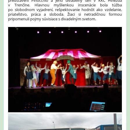
predstavení Pinocchio a jeho divadelný sen v KKC Hviezda
v Trenčíne. Hlavnou myšlienkou inscenácie bola túžba
po slobodnom vyjadrení, rešpektovanie hodnôt ako vzdelanie,
priateľstvo, práca a sloboda. Žiaci si netradičnou formou
pripomenuli pojmy súvisiace s divadelným svetom.