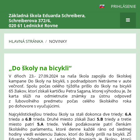
PRIHLÁSENIE
Základná škola Eduarda Schreibera,
Schreiberova 372/6,
020 61 Lednické Rovne
HLAVNÁ STRÁNKA
/
NOVINKY
Novinky
„Do školy na bicykli“
V dňoch 23.- 27.09.2024 sa naša škola zapojila do školskej
kampane Do školy na bicykli, s podnadpisom Netrávme v aute
večnosť. Spolu počas celého týždňa prišlo do školy na bicykli
65 žiakov, ktorí získali kartičku Petra Sagana, ktorej výhodou je, že
karta slúži na odmietnutie známky za ústnu odpoveď
z ľubovoľného predmetu počas celého školského roka
po dohovore s vyučujúcimi.
Najcyklistickejšou triedou školy sa stali dokonca dve triedy:
6.A
trieda a
6.B
trieda. Druhé miesto získali žiaci
5.B
triedy a tretie
miesto patrí
5.A
triede. Veľké poďakovanie patrí členkám
školského parlamentu, ktoré denne každé ráno od siedmej
hodiny viedli evidenciu žiakov, ktorí do školy prišli na bicykli. ZŠ
Eduarda Schreibera v Lednických Rovniach je školou, ktorú