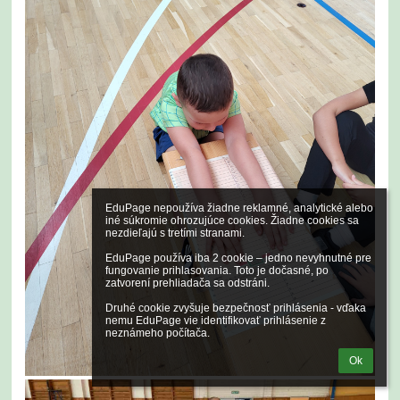
EduPage nepoužíva žiadne reklamné, analytické alebo 
iné súkromie ohrozujúce cookies. Žiadne cookies sa 
nezdieľajú s tretími stranami.

EduPage používa iba 2 cookie – jedno nevyhnutné pre 
fungovanie prihlasovania. Toto je dočasné, po 
zatvorení prehliadača sa odstráni.

Druhé cookie zvyšuje bezpečnosť prihlásenia - vďaka 
nemu EduPage vie identifikovať prihlásenie z 
neznámeho počítača.
Ok