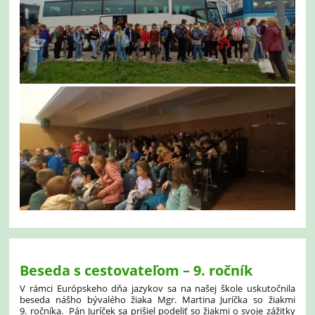
Beseda s cestovateľom – 9. ročník
V rámci Európskeho dňa jazykov sa na našej škole uskutočnila
beseda nášho bývalého žiaka Mgr. Martina Juríčka so žiakmi
9. ročníka. Pán Juríček sa prišiel podeliť so žiakmi o svoje zážitky