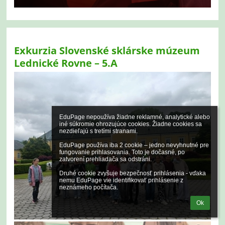
Exkurzia Slovenské sklárske múzeum
Lednické Rovne – 5.A
EduPage nepoužíva žiadne reklamné, analytické alebo 
iné súkromie ohrozujúce cookies. Žiadne cookies sa 
nezdieľajú s tretími stranami.

EduPage používa iba 2 cookie – jedno nevyhnutné pre 
fungovanie prihlasovania. Toto je dočasné, po 
zatvorení prehliadača sa odstráni.

Druhé cookie zvyšuje bezpečnosť prihlásenia - vďaka 
nemu EduPage vie identifikovať prihlásenie z 
neznámeho počítača.
Ok