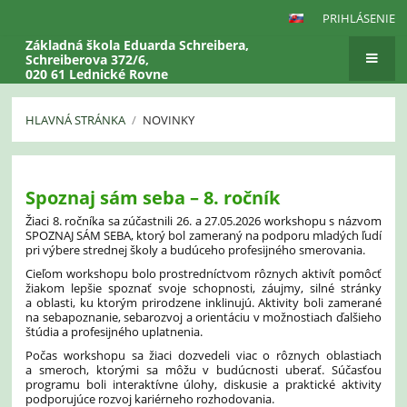
PRIHLÁSENIE
Základná škola Eduarda Schreibera,
Schreiberova 372/6,
020 61 Lednické Rovne
HLAVNÁ STRÁNKA
/
NOVINKY
Novinky
Spoznaj sám seba – 8. ročník
Žiaci 8. ročníka sa zúčastnili 26. a 27.05.2026 workshopu s názvom
SPOZNAJ SÁM SEBA, ktorý bol zameraný na podporu mladých ľudí
pri výbere strednej školy a budúceho profesijného smerovania.
Cieľom workshopu bolo prostredníctvom rôznych aktivít pomôcť
žiakom lepšie spoznať svoje schopnosti, záujmy, silné stránky
a oblasti, ku ktorým prirodzene inklinujú. Aktivity boli zamerané
na sebapoznanie, sebarozvoj a orientáciu v možnostiach ďalšieho
štúdia a profesijného uplatnenia.
Počas workshopu sa žiaci dozvedeli viac o rôznych oblastiach
a smeroch, ktorými sa môžu v budúcnosti uberať. Súčasťou
programu boli interaktívne úlohy, diskusie a praktické aktivity
podporujúce rozvoj kariérneho rozhodovania.