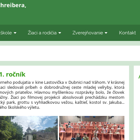
hreibera,
 škole
Žiaci a rodičia
Zverejňovanie
Kontakt
1. ročník
túrneho podujatia v kine Lastovička v Dubnici nad Váhom. V krásnej
aci sledovali príbeh o dobrodružnej ceste mladej veľryby, ktorá
i nových priateľov. Hlavnou myšlienkou rozprávky bolo, že človek
žny. Žiaci po filmovej projekcii absolvovali prechádzku mestom
ý park, grottu s vyhliadkovou vežou, kaštieľ, kostol sv. Jakuba...
ého školského výletu.