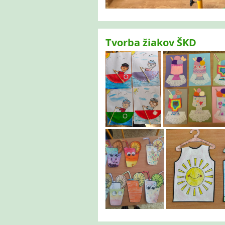
Tvorba žiakov ŠKD