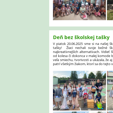
Deň bez školskej tašky
V piatok 20.06.2025 sme si na našej šk
tašky! Žiaci nechali svoje bežné š
najkreatívnejších alternatívach. Vidie
od kolesa či dokonca v malej komode bol
veľa smiechu, tvorivosti a ukázala, že a
patrí všetkým žiakom, ktorí sa do tejto v