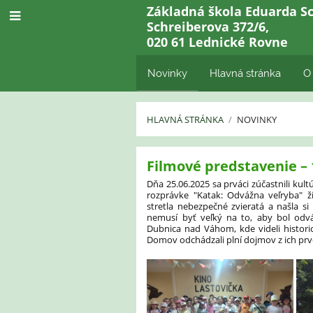
Základná škola Eduarda Sc
Schreiberova 372/6,
020 61 Lednické Rovne
Novinky
Hlavná stránka
O
HLAVNÁ STRÁNKA
/
NOVINKY
Novinky
Filmové predstavenie – 
Dňa 25.06.2025 sa prváci zúčastnili kul
rozprávke "Katak: Odvážna veľryba" ži
stretla nebezpečné zvieratá a našla s
nemusí byť veľký na to, aby bol odvá
Dubnica nad Váhom, kde videli historick
Domov odchádzali plní dojmov z ich prv