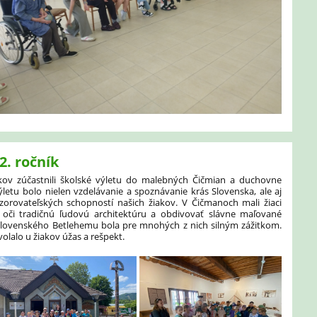
2. ročník
íkov zúčastnili školské výletu do malebných Čičmian a duchovne
ýletu bolo nielen vzdelávanie a spoznávanie krás Slovenska, ale aj
ozorovateľských schopností našich
žiakov. V Čičmanoch mali žiaci
né oči tradičnú ľudovú architektúru a obdivovať slávne maľované
 Slovenského Betlehemu bola pre mnohých z nich silným zážitkom.
volalo u žiakov
úžas a rešpekt.