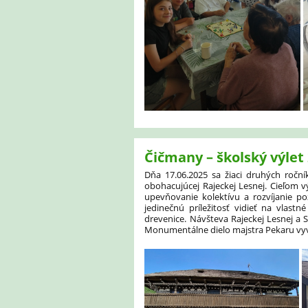
Čičmany – školský výlet 
Dňa 17.06.2025 sa žiaci druhých ročn
obohacujúcej Rajeckej Lesnej. Cieľom v
upevňovanie kolektívu a rozvíjanie p
jedine
čnú príležitosť vidieť na vlast
drevenice.
Návšteva Rajeckej Lesnej a
Monumentálne dielo majstra
Pekaru
vy