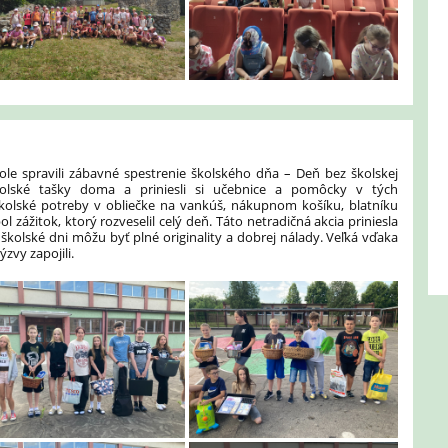
ole spravili zábavné spestrenie školského dňa – Deň bez školskej
kolské tašky doma a priniesli si učebnice a pomôcky v tých
ť školské potreby v obliečke na vankúš, nákupnom košíku, blatníku
 zážitok, ktorý rozveselil celý deň. Táto netradičná akcia priniesla
j školské dni môžu byť plné originality a dobrej nálady. Veľká vďaka
ýzvy zapojili.