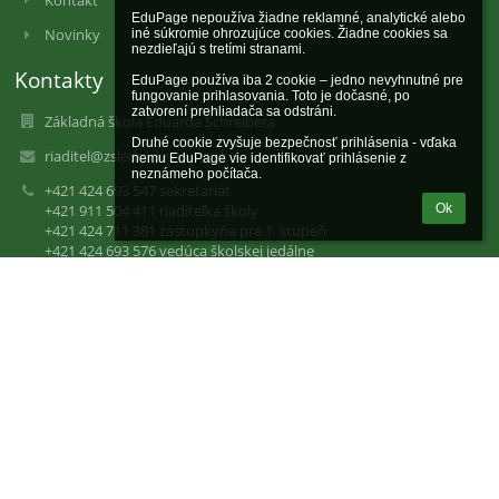
EduPage nepoužíva žiadne reklamné, analytické alebo 
Novinky
iné súkromie ohrozujúce cookies. Žiadne cookies sa 
nezdieľajú s tretími stranami.

Kontakty
EduPage používa iba 2 cookie – jedno nevyhnutné pre 
fungovanie prihlasovania. Toto je dočasné, po 
zatvorení prehliadača sa odstráni.

Základná škola Eduarda Schreibera
Druhé cookie zvyšuje bezpečnosť prihlásenia - vďaka 
riaditel@zslednickerovne.sk
nemu EduPage vie identifikovať prihlásenie z 
neznámeho počítača.
+421 424 693 547 sekretariát
Ok
+421 911 504 411 riaditeľka školy
+421 424 711 381 zástupkyňa pre 1. stupeň
+421 424 693 576 vedúca školskej jedálne
+421 910 304 455 ekonómka
Schreiberova 372/6
020 61 Lednické Rovne
Slovakia
31202462
2021354159
Fotogaléria
zatiaľ žiadne údaje