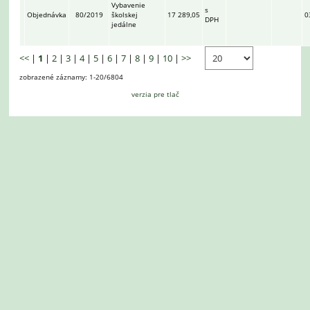
Vybavenie
s
Objednávka
80/2019
školskej
17 289,05
0
DPH
jedálne
<<
|
1
|
2
|
3
|
4
|
5
|
6
|
7
|
8
|
9
|
10
|
>>
zobrazené záznamy: 1-20/6804
verzia pre tlač