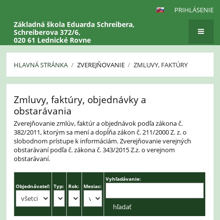
PRIHLÁSENIE
Základná škola Eduarda Schreibera,
Schreiberova 372/6,
020 61 Lednické Rovne
HLAVNÁ STRÁNKA
/
ZVEREJŇOVANIE
/
ZMLUVY, FAKTÚRY
Zmluvy,
Zmluvy, faktúry, objednávky a
faktúry
obstarávania
Zverejňovanie zmlúv, faktúr a objednávok podľa zákona č.
382/2011, ktorým sa mení a dopĺňa zákon č. 211/2000 Z. z. o
slobodnom prístupe k informáciám. Zverejňovanie verejných
obstarávaní podľa č. zákona č. 343/2015 Z.z. o verejnom
obstarávaní.
Vyhľadávanie:
Objednávateľ:
Typ:
Rok:
Mesiac: