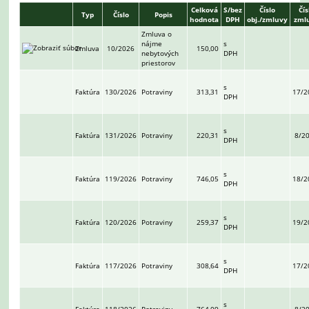
Celková
S/bez
Číslo
Čís
Typ
Číslo
Popis
hodnota
DPH
obj./zmluvy
zml
Zmluva o
nájme
s
Zmluva
10/2026
150,00
nebytových
DPH
priestorov
s
Faktúra
130/2026
Potraviny
313,31
17/2
DPH
s
Faktúra
131/2026
Potraviny
220,31
8/2
DPH
s
Faktúra
119/2026
Potraviny
746,05
18/2
DPH
s
Faktúra
120/2026
Potraviny
259,37
19/2
DPH
s
Faktúra
117/2026
Potraviny
308,64
17/2
DPH
s