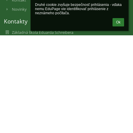
Druhé cookie zvyšuje bezpečnosť prihlásenia - vďaka 
Novinky
nemu EduPage vie identifikovať prihlásenie z 
neznámeho počítača.
Kontakty
Ok
Základná škola Eduarda Schreibera
riaditel@zslednickerovne.sk
+421 424 693 547 sekretariát
+421 911 504 411 riaditeľka školy
+421 424 711 381 zástupkyňa pre 1. stupeň
+421 424 693 576 vedúca školskej jedálne
+421 910 304 455 ekonómka
Schreiberova 372/6
020 61 Lednické Rovne
Slovakia
31202462
2021354159
Fotogaléria
zatiaľ žiadne údaje