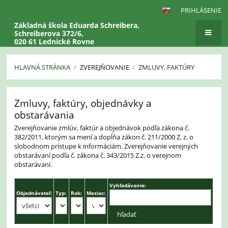
PRIHLÁSENIE
Základná škola Eduarda Schreibera,
Schreiberova 372/6,
020 61 Lednické Rovne
HLAVNÁ STRÁNKA
/
ZVEREJŇOVANIE
/
ZMLUVY, FAKTÚRY
Zmluvy,
Zmluvy, faktúry, objednávky a
faktúry
obstarávania
Zverejňovanie zmlúv, faktúr a objednávok podľa zákona č.
382/2011, ktorým sa mení a dopĺňa zákon č. 211/2000 Z. z. o
slobodnom prístupe k informáciám. Zverejňovanie verejných
obstarávaní podľa č. zákona č. 343/2015 Z.z. o verejnom
obstarávaní.
Vyhľadávanie:
Objednávateľ:
Typ:
Rok:
Mesiac: