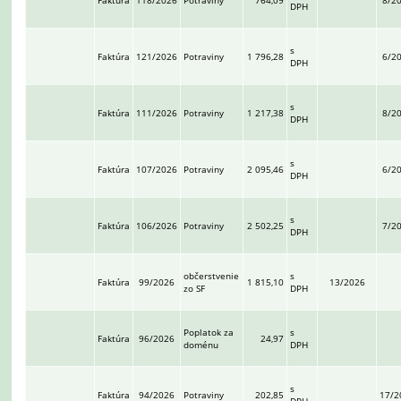
Faktúra
118/2026
Potraviny
764,09
8/2
DPH
s
Faktúra
121/2026
Potraviny
1 796,28
6/2
DPH
s
Faktúra
111/2026
Potraviny
1 217,38
8/2
DPH
s
Faktúra
107/2026
Potraviny
2 095,46
6/2
DPH
s
Faktúra
106/2026
Potraviny
2 502,25
7/2
DPH
občerstvenie
s
Faktúra
99/2026
1 815,10
13/2026
zo SF
DPH
Poplatok za
s
Faktúra
96/2026
24,97
doménu
DPH
s
Faktúra
94/2026
Potraviny
202,85
17/2