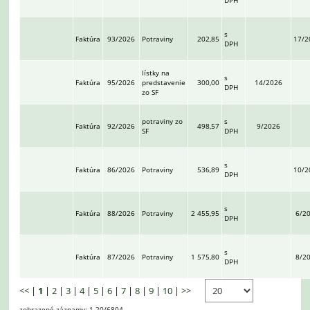
DPH
s
Faktúra
93/2026
Potraviny
202,85
17/2
DPH
lístky na
s
Faktúra
95/2026
predstavenie
300,00
14/2026
DPH
zo SF
potraviny zo
s
Faktúra
92/2026
498,57
9/2026
SF
DPH
s
Faktúra
86/2026
Potraviny
536,89
10/2
DPH
s
Faktúra
88/2026
Potraviny
2 455,95
6/2
DPH
s
Faktúra
87/2026
Potraviny
1 575,80
8/2
DPH
<<
|
1
|
2
|
3
|
4
|
5
|
6
|
7
|
8
|
9
|
10
|
>>
zobrazené záznamy: 1-20/6804