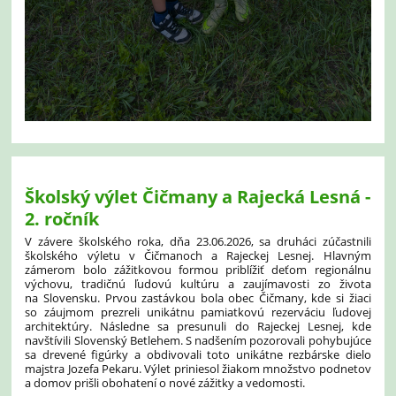
Školský výlet Čičmany a Rajecká Lesná -
2. ročník
V závere školského roka, dňa 23.06.2026, sa druháci zúčastnili
školského výletu v Čičmanoch a Rajeckej Lesnej. Hlavným
zámerom bolo zážitkovou formou priblížiť deťom regionálnu
výchovu, tradičnú ľudovú kultúru a zaujímavosti zo života
na Slovensku. Prvou zastávkou bola obec Čičmany, kde si žiaci
so záujmom prezreli unikátnu pamiatkovú rezerváciu ľudovej
architektúry. Následne sa presunuli do Rajeckej Lesnej, kde
navštívili Slovenský Betlehem. S nadšením pozorovali pohybujúce
sa drevené figúrky a obdivovali toto unikátne rezbárske dielo
majstra Jozefa Pekaru. Výlet priniesol žiakom množstvo podnetov
a domov prišli obohatení o nové zážitky a vedomosti.