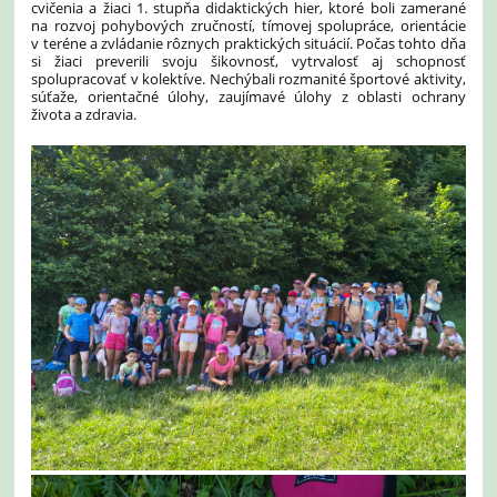
cvičenia a žiaci 1. stupňa didaktických hier, ktoré boli zamerané
na rozvoj pohybových zručností, tímovej spolupráce, orientácie
v teréne a zvládanie rôznych praktických situácií. Počas tohto dňa
si žiaci preverili svoju šikovnosť, vytrvalosť aj schopnosť
spolupracovať v kolektíve. Nechýbali rozmanité športové aktivity,
súťaže, orientačné úlohy, zaujímavé úlohy z oblasti ochrany
života a zdravia
.