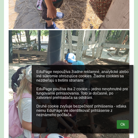
EduPage nepoužíva žiadne reklamné, analytické alebo 
iné súkromie ohrozujúce cookies. Žiadne cookies sa 
nezdieľajú s tretími stranami.

EduPage používa iba 2 cookie – jedno nevyhnutné pre 
fungovanie prihlasovania. Toto je dočasné, po 
zatvorení prehliadača sa odstráni.

Druhé cookie zvyšuje bezpečnosť prihlásenia - vďaka 
nemu EduPage vie identifikovať prihlásenie z 
neznámeho počítača.
Ok