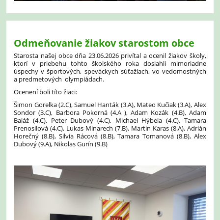
Odmeňovanie žiakov starostom obce
Starosta našej obce dňa 23.06.2026 privítal a ocenil žiakov školy,
ktorí v priebehu tohto školského roka dosiahli mimoriadne
úspechy v športových, speváckych súťažiach, vo vedomostných
a predmetových olympiádach.
Ocenení boli títo žiaci:
Šimon Gorelka
(2.C),
Samuel Hanták (
3.A),
Mateo Kučiak
(3.A),
Alex
Sondor
(3.C),
Barbora Pokorná
(4.A ),
Adam Kozák
(4.B),
Adam
Baláž
(4.C),
Peter Dubový
(4.C),
Michael Hýbela
(4.C),
Tamara
Prenosilová (
4.C),
Lukas Minarech
(7.B),
Martin Karas
(8.A),
Adrián
Horečný
(8.B),
Silvia Rácová
(8.B),
Tamara Tomanová
(8.B),
Alex
Dubový
(9.A),
Nikolas Gurín
(9.B)