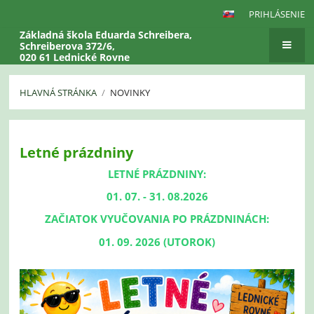
PRIHLÁSENIE
Základná škola Eduarda Schreibera,
Schreiberova 372/6,
020 61 Lednické Rovne
HLAVNÁ STRÁNKA
/
NOVINKY
Novinky
Letné prázdniny
LETNÉ PRÁZDNINY:
01. 07. - 31. 08.2026
ZAČIATOK VYUČOVANIA PO PRÁZDNINÁCH:
01. 09. 2026 (UTOROK)